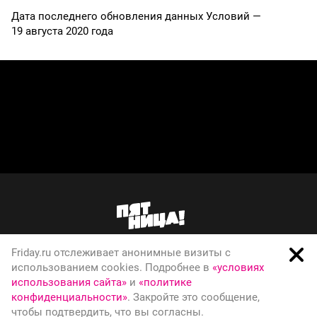
Дата последнего обновления данных Условий —
19 августа 2020 года
Friday.ru отслеживает анонимные визиты с
О телеканале
использованием cookies. Подробнее в
«условиях
использования сайта»
и
«политике
Вакансии
конфиденциальности»
. Закройте это сообщение,
Правовая информация
чтобы подтвердить, что вы согласны.