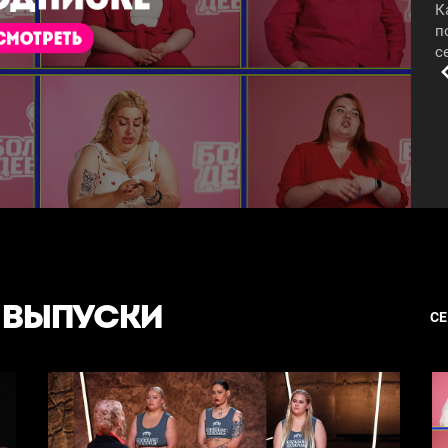
К
п
с
п
#
 ВЫПУСКИ
С