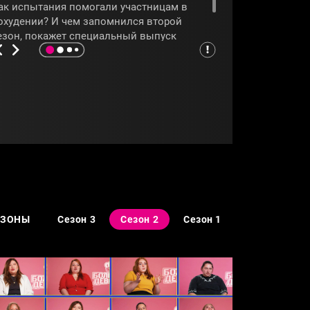
ак испытания помогали участницам в
охудении? И чем запомнился второй
езон, покажет специальный выпуск
рограммы
«Большие девочки»
.
БОЛЬШИЕДЕВОЧКИ
#ЭТЕРИТУТБЕРИДЗЕ
ЕЗОНЫ
Сезон 3
Сезон 2
Сезон 1