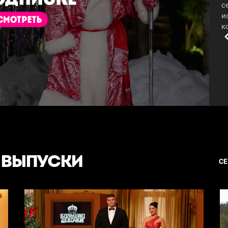
с
и
к
п
п
п
п
#
 ВЫПУСКИ
С