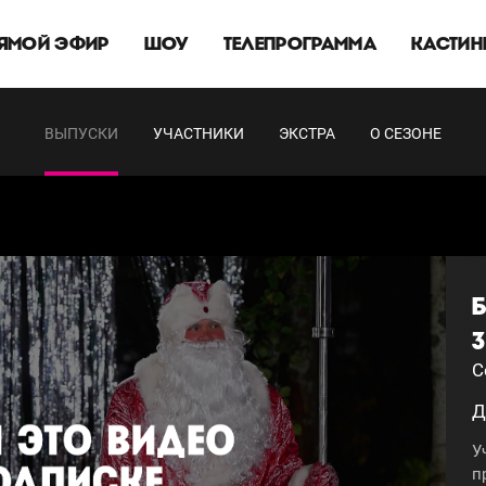
ЯМОЙ ЭФИР
ШОУ
ТЕЛЕПРОГРАММА
КАСТИН
ВЫПУСКИ
УЧАСТНИКИ
ЭКСТРА
О СЕЗОНЕ
3
С
Д
У
п