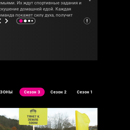
емьями. Их ждут спортивные задания и
скушение домашней едой. Каждая
оманда покажет силу духа, получит
оддержку родных и применит на практике
олученные на базе похудения знания. Кто
ройдет в полуфинал, смотрите в
рограмме
«Большие девочки»
.
БОЛЬШИЕДЕВОЧКИ
ЕЗОНЫ
Сезон 3
Сезон 2
Сезон 1