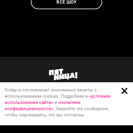
ВСЕ ШОУ
Friday.ru отслеживает анонимные визиты с
О телеканале
использованием cookies. Подробнее в
«условиях
использования сайта»
и
«политике
Вакансии
конфиденциальности»
. Закройте это сообщение,
Правовая информация
чтобы подтвердить, что вы согласны.
Политика конфиденциальности
© Телеканал Пятница, 2026